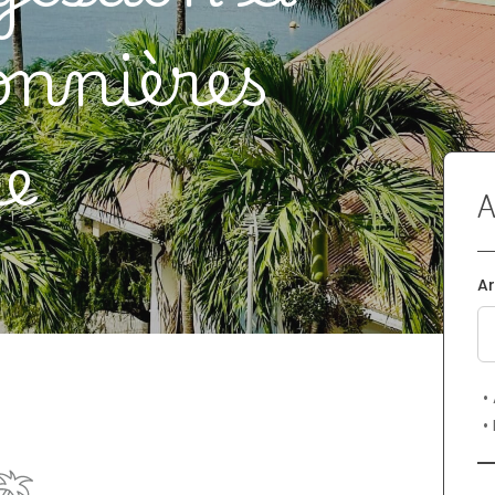
onnières
e
A
Ar
•
•