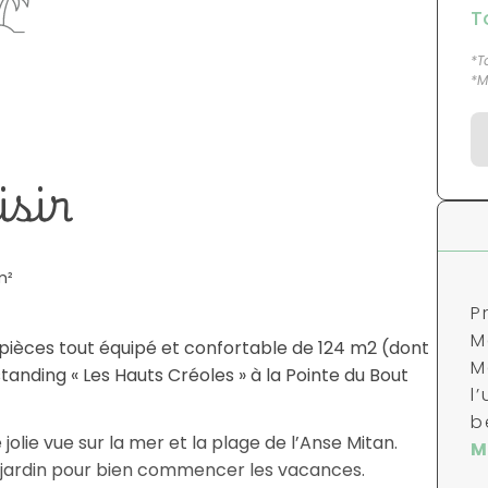
T
*T
*M
isir
m²
P
M
s pièces tout équipé et confortable de 124 m2 (dont
M
tanding « Les Hauts Créoles » à la Pointe du Bout
l
b
jolie vue sur la mer et la plage de l’Anse Mitan.
M
e jardin pour bien commencer les vacances.