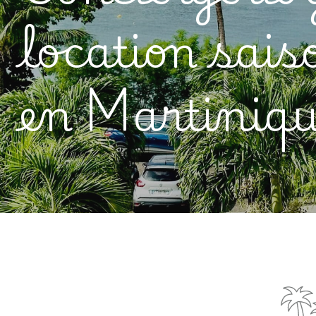
location sais
en
Martiniqu