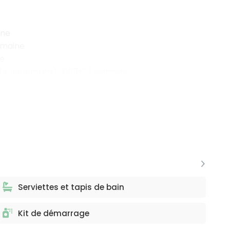
ine
semaine
ne
au 14 décembre) : 805€ / semaine
Serviettes et tapis de bain
Kit de démarrage