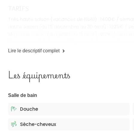
TARIFS
Très haute saison (vacances de Noël) : 1400€ / sema
Haute saison (du 15 décembre au 30 avril) : 1225€ / 
Moyenne saison (du 1 juillet au 31 août) : 910€ / semai
Basse saison (du 1 mai au 30 juin et du 1 septembre 
Lire le descriptif complet
Les équipements
Salle de bain
Douche
Sèche-cheveux