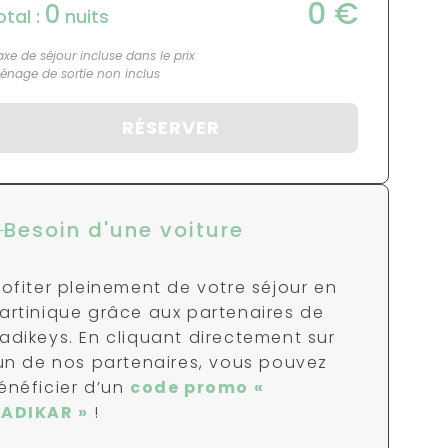
0
€
0
otal :
nuits
axe de séjour incluse dans le prix
énage de sortie non inclus
RÉSERVER
Besoin d'une voiture
rofiter pleinement de votre séjour en
artinique grâce aux partenaires de
adikeys. En cliquant directement sur
’un de nos partenaires, vous pouvez
énéficier d’un
code promo «
ADIKAR »
!