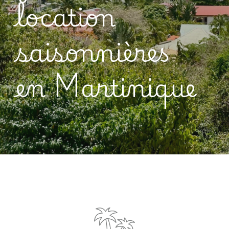
location
saisonnières
en
Martinique