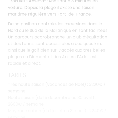
Trois Ilets Anse-à-l’Âne sont à 3 minutes en
voiture. Depuis la plage il existe une liaison
maritime régulière vers Fort-de-France.
De sa position centrale, les excursions dans le
Nord ou le Sud de la Martinique en sont facilitées.
Un parcours accrobranche, un club d’équitation
et des tennis sont accessibles à quelques km,
ainsi que le golf bien sur. L’accès aux très belles
plages du Diamant et des Anses d’Arlet est
rapide et direct.
TARIFS
Très haute saison (vacances de Noël) : 3220€ /
semaine
Haute saison (du 15 décembre au 30 avril) :
2800€ / semaine
Moyenne saison (du 1 juillet au 31 août) : 2240€ /
semaine