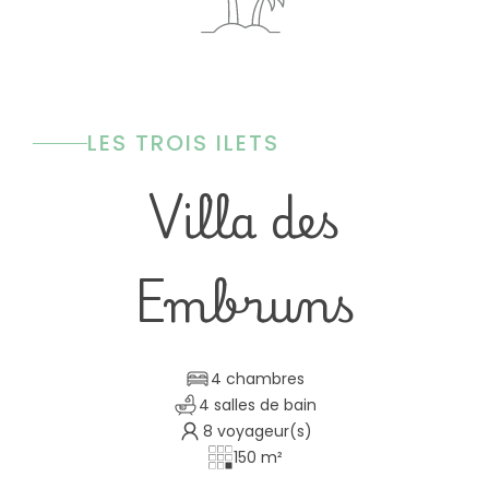
LES TROIS ILETS
Villa des
Embruns
4 chambres
4 salles de bain
8 voyageur(s)
150 m²