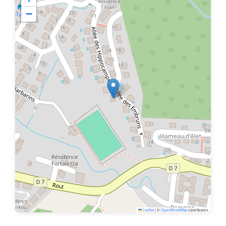
−
Leaflet
|
©
OpenStreetMap
contributors