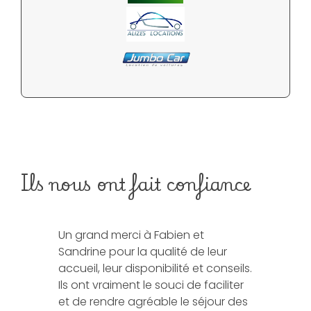
Ils nous ont fait confiance
Un grand merci à Fabien et
Nous avons
Sandrine pour la qualité de leur
Anses d’Arl
accueil, leur disponibilité et conseils.
où nous av
Ils ont vraiment le souci de faciliter
agréable s
et de rendre agréable le séjour des
Merci à Fa