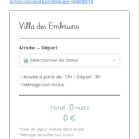
action=produit&id=891&app=MADIKEYS
Villa des Embruns
Arrivée → Départ
• Arrivée à partir de : 17h - Départ : 11h
• Ménage non inclus
0
Total :
nuits
0
€
*Taxe de séjour incluse dans le prix
*Ménage de sortie non inclus